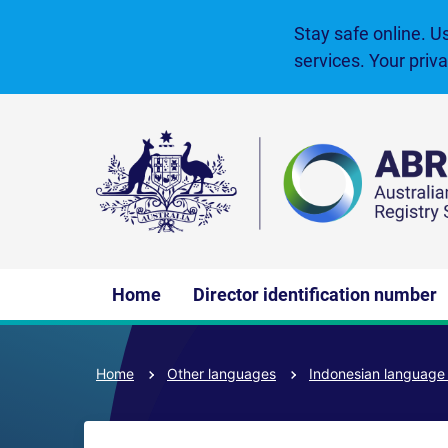
Skip
to
Stay safe online. U
main
services. Your priv
content
Main
Home
Director identification number
navigation
Home
Other languages
Indonesian languag