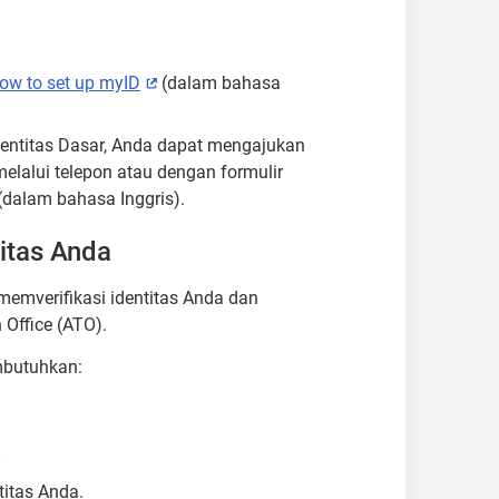
ow to set up myID
External
(dalam bahasa
link
entitas Dasar, Anda dapat mengajukan
lalui telepon atau dengan formulir
(dalam bahasa Inggris).
itas Anda
emverifikasi identitas Anda dan
Office (ATO).
butuhkan:
O
titas Anda.