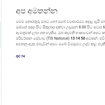
අප අමතන්න
මෙම තොරතුරු ඔබට හෝ ඔබේ ව්‍යාපාරයට අදාළ දැයි ඔ
ඔස්සේ සඳුදා සිට සිකුරාදා දක්වා උදෑසන 8.00 සිට සව
ඇමතුමක් ලබා ගත හැකිය. ඔබ කැමති භාෂාවෙන් අපට ක
පරිවර්තන සේවාව (TIS National)
13 14 50
අමතන්. එව
අමතනු ඇත, එබැවින් අපට ඔබේ විමසුමට උදව් කළ හැක
QC
74