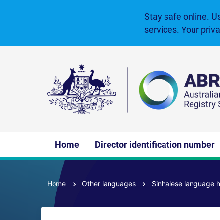
Skip
to
Stay safe online. U
main
services. Your priv
content
Main
Home
Director identification number
navigation
Home
Other languages
Sinhalese language