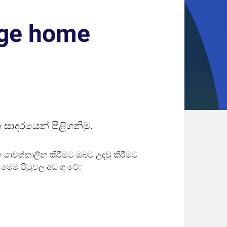
age home
 සාදරයෙන් පිළිගනිමු.
හ යාවත්කාලීන කිරීමට ඔබට උදවු කිරීමට
රු මෙම පිටුවල අඩංගු වේ: