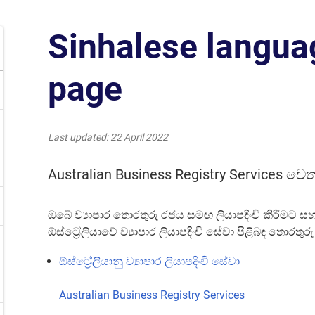
Sinhalese langu
page
Last updated
22 April 2022
Australian Business Registry Services වෙත
ඔබේ ව්‍යාපාර තොරතුරු රජය සමඟ ලියාපදිංචි කිරීමට ස
ඕස්ට්‍රේලියාවේ ව්‍යාපාර ලියාපදිංචි සේවා පිළිබඳ තොරතු
ඕස්ට්‍රේලියානු ව්‍යාපාර ලියාපදිංචි සේවා
Australian Business Registry Services