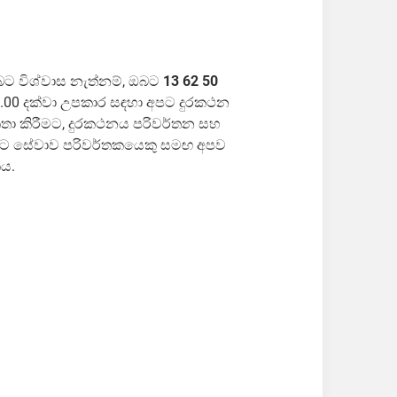
බට විශ්වාස නැත්නම්, ඔබට
13 62 50
ස 6.00 දක්වා උපකාර සඳහා අපට දුරකථන
තා කිරීමට, දුරකථනය පරිවර්තන සහ
ිට සේවාව පරිවර්තකයෙකු සමඟ අපව
ිය.