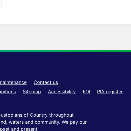
maintenance
Contact us
initions
Sitemap
Accessibility
FOI
PIA register
ustodians of Country throughout
 land, waters and community. We pay our
 past and present.